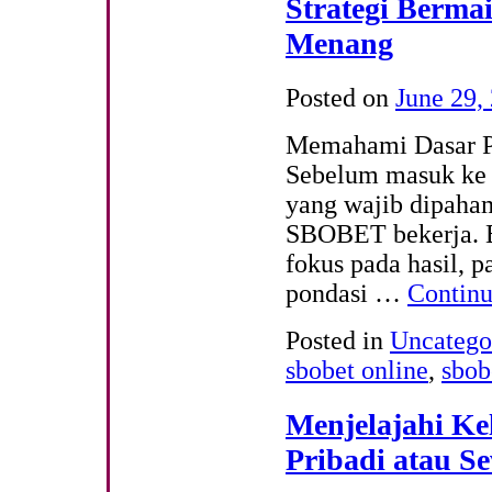
Strategi Berma
Menang
Posted on
June 29,
Memahami Dasar Pe
Sebelum masuk ke s
yang wajib dipaha
SBOBET bekerja. 
fokus pada hasil, 
pondasi …
Continu
Posted in
Uncatego
sbobet online
,
sbob
Menjelajahi K
Pribadi atau S