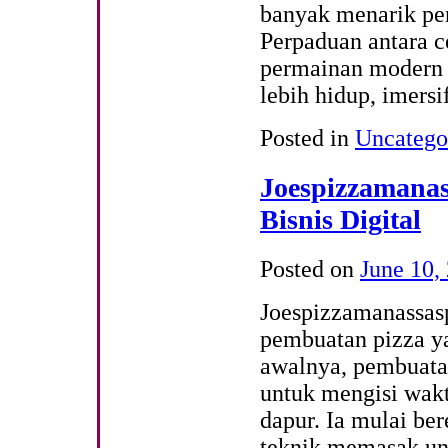
banyak menarik per
Perpaduan antara c
permainan modern
lebih hidup, imers
Posted in
Uncatego
Joespizzamanas
Bisnis Digital
Posted on
June 10,
Joespizzamanassasp
pembuatan pizza ya
awalnya, pembuata
untuk mengisi wakt
dapur. Ia mulai be
teknik memasak u