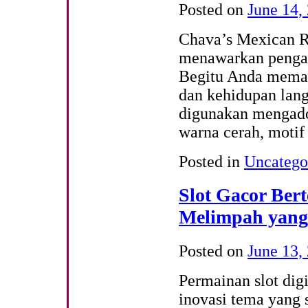
Posted on
June 14,
Chava’s Mexican Re
menawarkan pengal
Begitu Anda memasu
dan kehidupan lan
digunakan mengado
warna cerah, motif
Posted in
Uncatego
Slot Gacor Ber
Melimpah yang 
Posted on
June 13,
Permainan slot dig
inovasi tema yang 