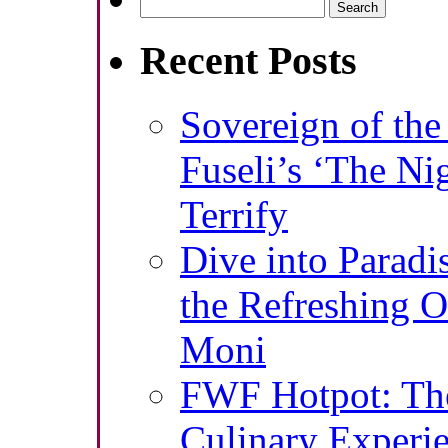
Search
for:
Recent Posts
Sovereign of th
Fuseli’s ‘The Ni
Terrify
Dive into Paradi
the Refreshing O
Moni
FWF Hotpot: The
Culinary Experie