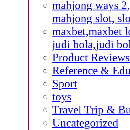
mahjong ways 2,
mahjong slot, sl
maxbet,maxbet lo
judi bola,judi bo
Product Reviews
Reference & Edu
Sport
toys
Travel Trip & Bu
Uncategorized