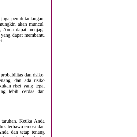
 juga penuh tantangan.
 mungkin akan muncul.
, Anda dapat menjaga
ps yang dapat membantu
t.
robabilitas dan risiko.
nang, dan ada risiko
ukan riset yang tepat
ng lebih cerdas dan
m taruhan. Ketika Anda
tuk terbawa emosi dan
Anda dan tetap tenang