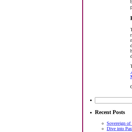
d
Search
for:
Recent Posts
Sovereign of 
Dive into Par