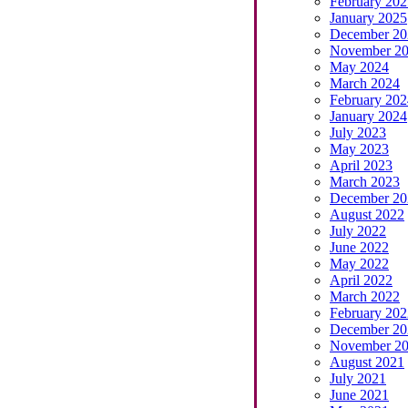
February 202
January 2025
December 20
November 2
May 2024
March 2024
February 202
January 2024
July 2023
May 2023
April 2023
March 2023
December 20
August 2022
July 2022
June 2022
May 2022
April 2022
March 2022
February 202
December 20
November 2
August 2021
July 2021
June 2021