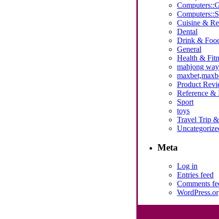
Computers::
Computers::S
Cuisine & Re
Dental
Drink & Foo
General
Health & Fitn
mahjong ways 
maxbet,maxbet
Product Revi
Reference & 
Sport
toys
Travel Trip 
Uncategorize
Meta
Log in
Entries feed
Comments fe
WordPress.or