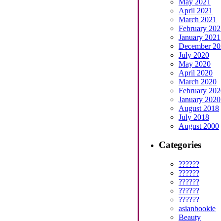
May 2021
April 2021
March 2021
February 202
January 2021
December 20
July 2020
May 2020
April 2020
March 2020
February 202
January 2020
August 2018
July 2018
August 2000
Categories
??????
??????
??????
??????
??????
asianbookie
Beauty