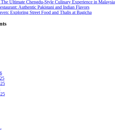
The Ultimate Chengdu-Style Culinary Experience in Malaysia
staurant: Authentic Pakistani and Indian Flavors
ven: Exploring Street Food and Thalis at Bagicha
nts
6
25
025
5
025