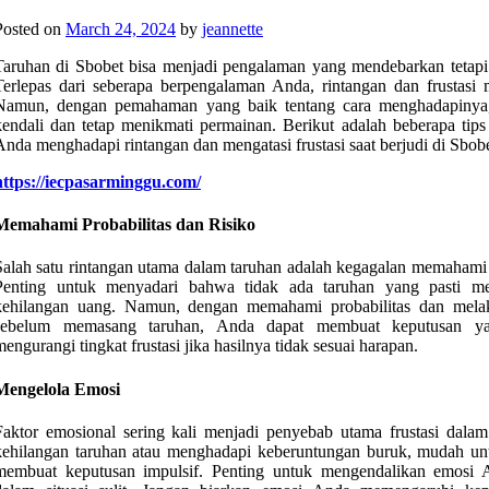
Posted on
March 24, 2024
by
jeannette
Taruhan di Sbobet bisa menjadi pengalaman yang mendebarkan tetapi
Terlepas dari seberapa berpengalaman Anda, rintangan dan frustasi
Namun, dengan pemahaman yang baik tentang cara menghadapinya
kendali dan tetap menikmati permainan. Berikut adalah beberapa ti
Anda menghadapi rintangan dan mengatasi frustasi saat berjudi di Sbobe
https://iecpasarminggu.com/
Memahami Probabilitas dan Risiko
Salah satu rintangan utama dalam taruhan adalah kegagalan memahami p
Penting untuk menyadari bahwa tidak ada taruhan yang pasti me
kehilangan uang. Namun, dengan memahami probabilitas dan melak
sebelum memasang taruhan, Anda dapat membuat keputusan ya
mengurangi tingkat frustasi jika hasilnya tidak sesuai harapan.
Mengelola Emosi
Faktor emosional sering kali menjadi penyebab utama frustasi dala
kehilangan taruhan atau menghadapi keberuntungan buruk, mudah un
membuat keputusan impulsif. Penting untuk mengendalikan emosi 