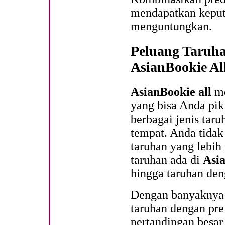
mendapatkan keputu
menguntungkan.
Peluang Taruha
AsianBookie Al
AsianBookie all
me
yang bisa Anda pik
berbagai jenis taru
tempat. Anda tidak
taruhan yang lebih
taruhan ada di
Asi
hingga taruhan den
Dengan banyaknya 
taruhan dengan pre
pertandingan besar