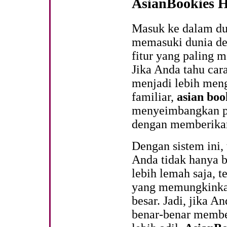
AsianBookies 
Masuk ke dalam d
memasuki dunia den
fitur yang paling 
Jika Anda tahu car
menjadi lebih men
familiar,
asian boo
menyeimbangkan pe
dengan memberikan
Dengan sistem ini, 
Anda tidak hanya b
lebih lemah saja, t
yang memungkinka
besar. Jadi, jika A
benar-benar membe