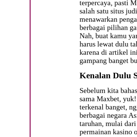
terpercaya, pasti 
salah satu situs ju
menawarkan pengal
berbagai pilihan ga
Nah, buat kamu ya
harus lewat dulu t
karena di artikel i
gampang banget bua
Kenalan Dulu 
Sebelum kita bahas
sama Maxbet, yuk! 
terkenal banget, ng
berbagai negara As
taruhan, mulai dari
permainan kasino o