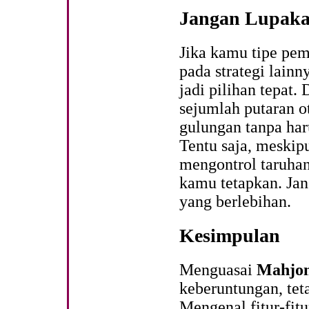
Jangan Lupaka
Jika kamu tipe pem
pada strategi lainny
jadi pilihan tepat.
sejumlah putaran 
gulungan tanpa har
Tentu saja, meskipu
mengontrol taruhan
kamu tetapkan. Jan
yang berlebihan.
Kesimpulan
Menguasai
Mahjon
keberuntungan, teta
Mengenal fitur-fit