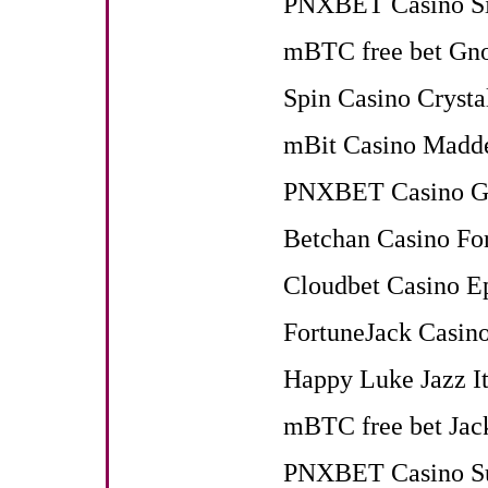
PNXBET Casino Si
mBTC free bet G
Spin Casino Crysta
mBit Casino Madde
PNXBET Casino G
Betchan Casino Fo
Cloudbet Casino Ep
FortuneJack Casino
Happy Luke Jazz I
mBTC free bet Jac
PNXBET Casino Su