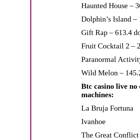
Haunted House – 3
Dolphin’s Island – 
Gift Rap – 613.4 d
Fruit Cocktail 2 – 
Paranormal Activit
Wild Melon – 145.
Btc casino live no 
machines:
La Bruja Fortuna
Ivanhoe
The Great Conflict