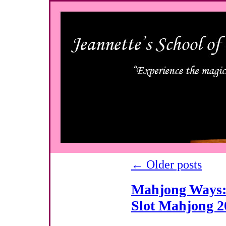
←
Older posts
Mahjong Ways
Slot Mahjong 2