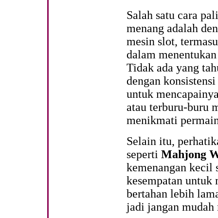
Salah satu cara pa
menang adalah deng
mesin slot, termas
dalam menentukan 
Tidak ada yang tah
dengan konsistens
untuk mencapainya.
atau terburu-buru 
menikmati permaina
Selain itu, perhati
seperti
Mahjong W
kemenangan kecil s
kesempatan untuk 
bertahan lebih lam
jadi jangan mudah