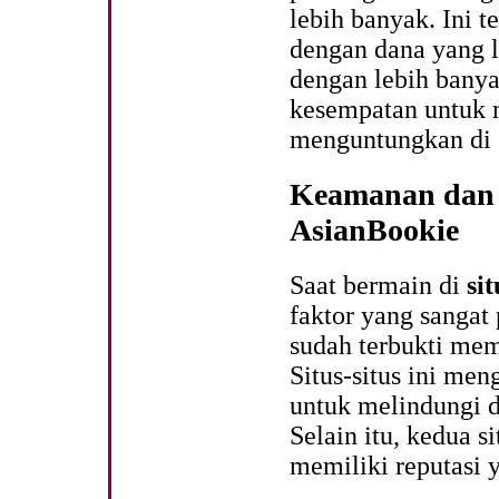
lebih banyak. Ini t
dengan dana yang l
dengan lebih banya
kesempatan untuk 
menguntungkan di
Keamanan dan 
AsianBookie
Saat bermain di
sit
faktor yang sangat
sudah terbukti mem
Situs-situs ini me
untuk melindungi d
Selain itu, kedua s
memiliki reputasi 