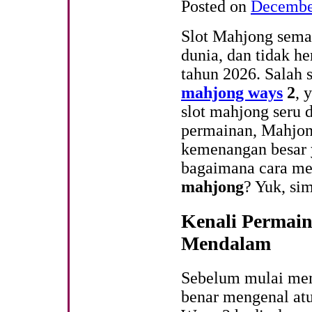
Posted on
Decembe
Slot Mahjong sema
dunia, dan tidak he
tahun 2026. Salah 
mahjong ways
2
, 
slot mahjong seru 
permainan, Mahjon
kemenangan besar y
bagaimana cara m
mahjong
? Yuk, sim
Kenali Permain
Mendalam
Sebelum mulai mem
benar mengenal at