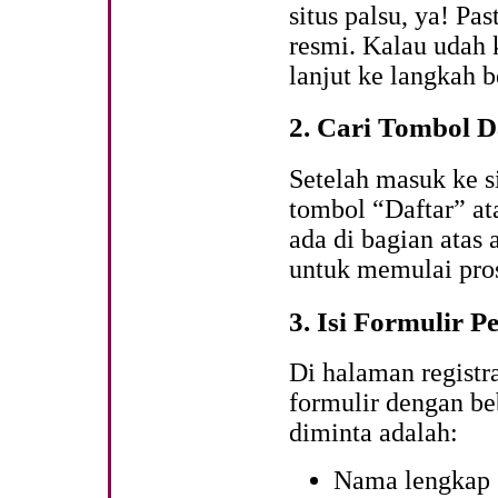
situs palsu, ya! P
resmi. Kalau udah
lanjut ke langkah b
2. Cari Tombol Da
Setelah masuk ke s
tombol “Daftar” at
ada di bagian atas 
untuk memulai prose
3. Isi Formulir P
Di halaman registr
formulir dengan be
diminta adalah:
Nama lengkap