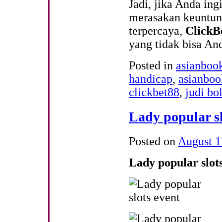
Jadi, jika Anda ing
merasakan keuntun
terpercaya,
ClickB
yang tidak bisa An
Posted in
asianboo
handicap
,
asianboo
clickbet88
,
judi bo
Lady popular sl
Posted on
August 1
Lady popular slot