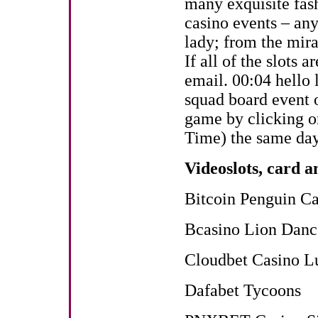
many exquisite fas
casino events – any
lady; from the mira
If all of the slots 
email. 00:04 hello
squad board event o
game by clicking o
Time) the same day,
Videoslots, card 
Bitcoin Penguin Ca
Bcasino Lion Danc
Cloudbet Casino 
Dafabet Tycoons