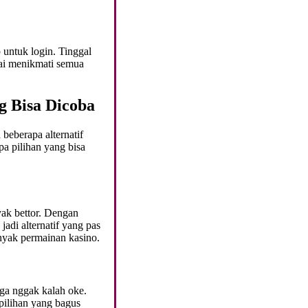
p untuk login. Tinggal
ai menikmati semua
ng Bisa Dicoba
beberapa alternatif
pa pilihan yang bisa
yak bettor. Dengan
di alternatif yang pas
nyak permainan kasino.
ga nggak kalah oke.
pilihan yang bagus