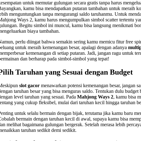
kesempatan untuk memutar gulungan secara gratis tanpa harus mengelu
Bayangkan, kamu bisa mendapatkan putaran tambahan untuk meraih ko
lebih menguntungkan tanpa mengurangi saldo taruhanmu. Untuk mend
Mahjong Ways 2, kamu harus mengumpulkan simbol scatter tertentu ya
gulungan. Begitu simbol ini muncul, kamu bisa langsung menikmati bo
mengeluarkan biaya tambahan.
Namun, perlu diingat bahwa semakin sering kamu memicu fitur free spi
peluang untuk meraih kemenangan besar, apalagi dengan adanya
multip
memperbesar kemenangan di setiap putaran. Jadi, jangan ragu untuk ter
permainan dan berharap pada simbol-simbol yang tepat!
Pilih Taruhan yang Sesuai dengan Budget
Meskipun
slot gacor
menawarkan potensi kemenangan besar, jangan sa
dengan taruhan besar yang bisa menguras saldo. Tentukan dulu budget 
dengan level taruhan yang sesuai. Pada
Mahjong Ways 2
, kamu bisa m
rentang yang cukup fleksibel, mulai dari taruhan kecil hingga taruhan be
Penting untuk selalu bermain dengan bijak, terutama jika kamu baru me
Cobalah bermain dengan taruhan kecil di awal, supaya kamu bisa memp
dan melihat bagaimana gulungan bergerak. Setelah merasa lebih percaya
menaikkan taruhan sedikit demi sedikit.