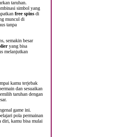
arkan taruhan.
mbinasi simbol yang
apatkan
free spins
di
ng muncul di
nus tanpa
ns, semakin besar
lier
yang bisa
us melanjutkan
mpai kamu terjebak
bermain dan sesuaikan
emilih taruhan dengan
sar.
ngenal game ini.
elajari pola permainan
 diri, kamu bisa mulai