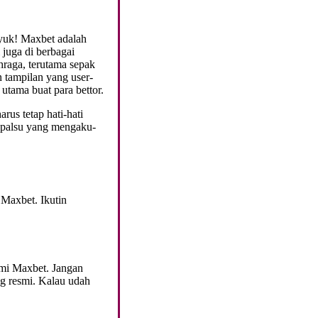
 yuk! Maxbet adalah
 juga di berbagai
hraga, terutama sepak
n tampilan yang user-
 utama buat para bettor.
rus tetap hati-hati
s palsu yang mengaku-
 Maxbet. Ikutin
smi Maxbet. Jangan
ng resmi. Kalau udah