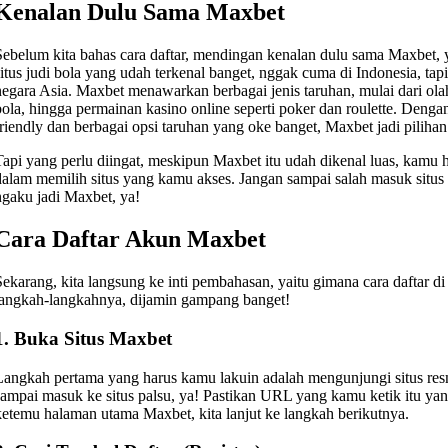
Kenalan Dulu Sama Maxbet
Sebelum kita bahas cara daftar, mendingan kenalan dulu sama Maxbet,
situs judi bola yang udah terkenal banget, nggak cuma di Indonesia, tapi
negara Asia. Maxbet menawarkan berbagai jenis taruhan, mulai dari ola
bola, hingga permainan kasino online seperti poker dan roulette. Denga
friendly dan berbagai opsi taruhan yang oke banget, Maxbet jadi pilihan
Tapi yang perlu diingat, meskipun Maxbet itu udah dikenal luas, kamu ha
dalam memilih situs yang kamu akses. Jangan sampai salah masuk situ
ngaku jadi Maxbet, ya!
Cara Daftar Akun Maxbet
Sekarang, kita langsung ke inti pembahasan, yaitu gimana cara daftar di
langkah-langkahnya, dijamin gampang banget!
1. Buka Situs Maxbet
Langkah pertama yang harus kamu lakuin adalah mengunjungi situs re
sampai masuk ke situs palsu, ya! Pastikan URL yang kamu ketik itu ya
ketemu halaman utama Maxbet, kita lanjut ke langkah berikutnya.