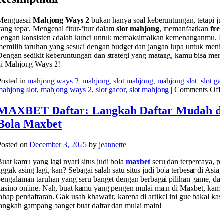
Menguasai
Mahjong Ways 2
bukan hanya soal keberuntungan, tetapi ju
yang tepat. Mengenal fitur-fitur dalam
slot mahjong
, memanfaatkan
fre
dengan konsisten adalah kunci untuk memaksimalkan kemenanganmu. P
memilih taruhan yang sesuai dengan budget dan jangan lupa untuk menik
Dengan sedikit keberuntungan dan strategi yang matang, kamu bisa me
di Mahjong Ways 2!
Posted in
mahjong ways 2, mahjong, slot mahjong, mahjong slot, slot g
mahjong slot
,
mahjong ways 2
,
slot gacor
,
slot mahjong
|
Comments Of
MAXBET Daftar: Langkah Daftar Mudah d
Bola Maxbet
Posted on
December 3, 2025
by
jeannette
Buat kamu yang lagi nyari situs judi bola
maxbet
seru dan terpercaya, 
nggak asing lagi, kan? Sebagai salah satu situs judi bola terbesar di A
pengalaman taruhan yang seru banget dengan berbagai pilihan game, dar
kasino online. Nah, buat kamu yang pengen mulai main di Maxbet, kam
tahap pendaftaran. Gak usah khawatir, karena di artikel ini gue bakal ka
langkah gampang banget buat daftar dan mulai main!