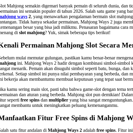
Slot Mahjong semakin digemari banyak pemain di seluruh dunia, dan tid
permainan ini semakin populer di tahun 2026. Salah satu game yang ban
mahjong ways
2
, yang menawarkan pengalaman bermain slot mahjong
tantangan. Tidak hanya sekadar permainan, Mahjong Ways 2 juga mem
kemenangan besar yang bisa jadi milikmu. Penasaran bagaimana cara 
menang di
slot mahjong
? Yuk, simak beberapa tips berikut!
Kenali Permainan Mahjong Slot Secara M
Sebelum mulai memutar gulungan, pastikan kamu benar-benar mengena
mahjong
ini. Mahjong Ways 2 hadir dengan kombinasi simbol-simbol 
sangat menarik. Pemain akan disuguhi simbol seperti batu, bunga, dan 
terkenal. Setiap simbol ini punya nilai pembayaran yang berbeda, dan
ini bekerja akan membantumu membuat keputusan yang tepat saat berm
Jika kamu sering main slot, pasti tahu bahwa game-slot dengan tema tert
permainan dan aturan yang berbeda. Mahjong slot pun demikian! Dal
itur seperti
free spins
dan
multiplier
yang bisa sangat menguntungkan. F
sangat membantu untuk meningkatkan peluang kemenanganmu.
Manfaatkan Fitur Free Spins di Mahjong W
Salah satu fitur andalan di
Mahjong Ways 2
adalah
free spins
. Fitur i