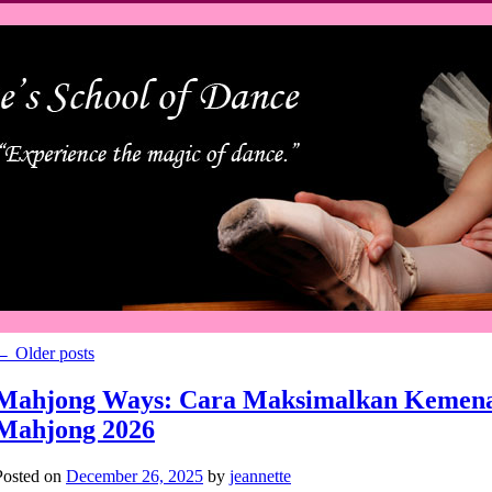
←
Older posts
Mahjong Ways: Cara Maksimalkan Kemena
Mahjong 2026
Posted on
December 26, 2025
by
jeannette