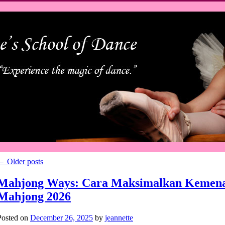
←
Older posts
Mahjong Ways: Cara Maksimalkan Kemena
Mahjong 2026
Posted on
December 26, 2025
by
jeannette