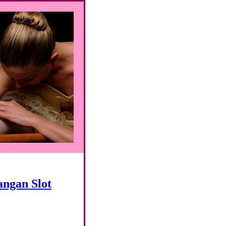
ngan Slot