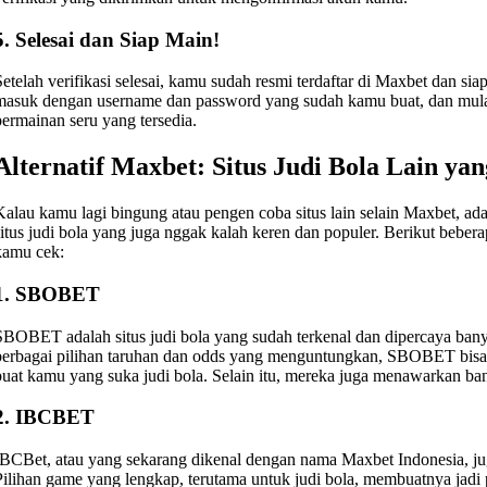
5. Selesai dan Siap Main!
Setelah verifikasi selesai, kamu sudah resmi terdaftar di Maxbet dan sia
masuk dengan username dan password yang sudah kamu buat, dan mul
permainan seru yang tersedia.
Alternatif Maxbet: Situs Judi Bola Lain ya
Kalau kamu lagi bingung atau pengen coba situs lain selain Maxbet, ada 
situs judi bola yang juga nggak kalah keren dan populer. Berikut bebera
kamu cek:
1. SBOBET
SBOBET adalah situs judi bola yang sudah terkenal dan dipercaya ban
berbagai pilihan taruhan dan odds yang menguntungkan, SBOBET bisa ja
buat kamu yang suka judi bola. Selain itu, mereka juga menawarkan ba
2. IBCBET
IBCBet, atau yang sekarang dikenal dengan nama Maxbet Indonesia, ju
Pilihan game yang lengkap, terutama untuk judi bola, membuatnya jadi 