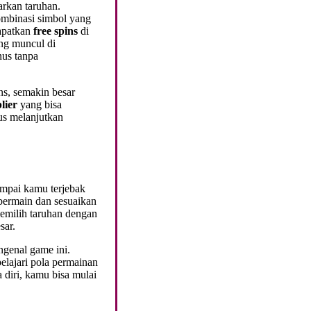
arkan taruhan.
mbinasi simbol yang
apatkan
free spins
di
ng muncul di
nus tanpa
ns, semakin besar
lier
yang bisa
us melanjutkan
mpai kamu terjebak
bermain dan sesuaikan
emilih taruhan dengan
sar.
ngenal game ini.
elajari pola permainan
 diri, kamu bisa mulai