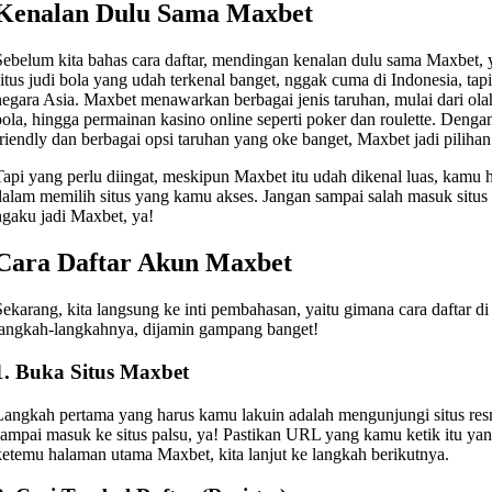
Kenalan Dulu Sama Maxbet
Sebelum kita bahas cara daftar, mendingan kenalan dulu sama Maxbet,
situs judi bola yang udah terkenal banget, nggak cuma di Indonesia, tapi
negara Asia. Maxbet menawarkan berbagai jenis taruhan, mulai dari ola
bola, hingga permainan kasino online seperti poker dan roulette. Denga
friendly dan berbagai opsi taruhan yang oke banget, Maxbet jadi pilihan
Tapi yang perlu diingat, meskipun Maxbet itu udah dikenal luas, kamu ha
dalam memilih situs yang kamu akses. Jangan sampai salah masuk situ
ngaku jadi Maxbet, ya!
Cara Daftar Akun Maxbet
Sekarang, kita langsung ke inti pembahasan, yaitu gimana cara daftar di
langkah-langkahnya, dijamin gampang banget!
1. Buka Situs Maxbet
Langkah pertama yang harus kamu lakuin adalah mengunjungi situs re
sampai masuk ke situs palsu, ya! Pastikan URL yang kamu ketik itu ya
ketemu halaman utama Maxbet, kita lanjut ke langkah berikutnya.