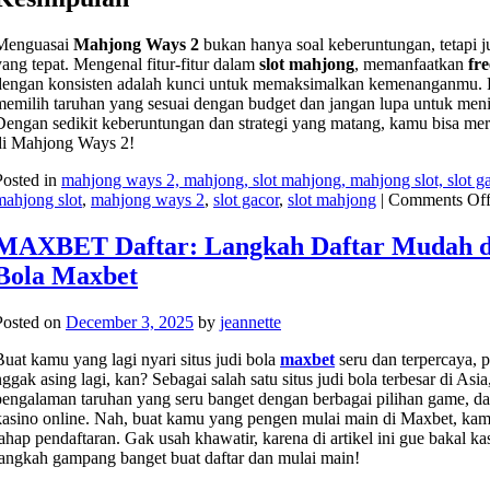
Menguasai
Mahjong Ways 2
bukan hanya soal keberuntungan, tetapi ju
yang tepat. Mengenal fitur-fitur dalam
slot mahjong
, memanfaatkan
fre
dengan konsisten adalah kunci untuk memaksimalkan kemenanganmu. P
memilih taruhan yang sesuai dengan budget dan jangan lupa untuk menik
Dengan sedikit keberuntungan dan strategi yang matang, kamu bisa me
di Mahjong Ways 2!
Posted in
mahjong ways 2, mahjong, slot mahjong, mahjong slot, slot g
mahjong slot
,
mahjong ways 2
,
slot gacor
,
slot mahjong
|
Comments Of
MAXBET Daftar: Langkah Daftar Mudah d
Bola Maxbet
Posted on
December 3, 2025
by
jeannette
Buat kamu yang lagi nyari situs judi bola
maxbet
seru dan terpercaya, 
nggak asing lagi, kan? Sebagai salah satu situs judi bola terbesar di A
pengalaman taruhan yang seru banget dengan berbagai pilihan game, dar
kasino online. Nah, buat kamu yang pengen mulai main di Maxbet, kam
tahap pendaftaran. Gak usah khawatir, karena di artikel ini gue bakal ka
langkah gampang banget buat daftar dan mulai main!