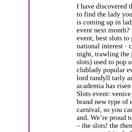
I have discovered th
to find the lady yo
is coming up in lad
event next month? 
event, best slots to
national interest ·
night, trawling the 
slots) used to pop u
clublady popular ev
lord randyll tarly 
academia has risen
Slots event: venice
brand new type of e
carnival, so you ca
and. We’re proud t
– the slots! the th