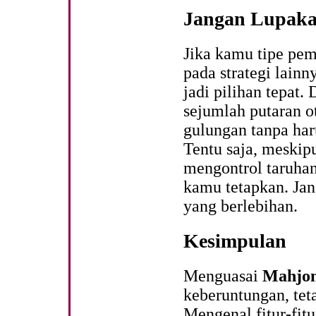
Jangan Lupaka
Jika kamu tipe pem
pada strategi lainny
jadi pilihan tepat.
sejumlah putaran 
gulungan tanpa har
Tentu saja, meskipu
mengontrol taruhan
kamu tetapkan. Jan
yang berlebihan.
Kesimpulan
Menguasai
Mahjon
keberuntungan, teta
Mengenal fitur-fit