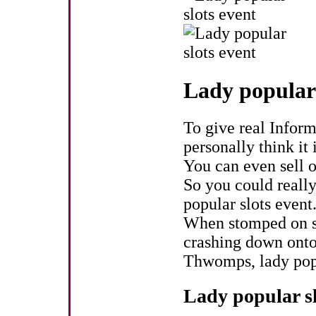
Lady popular 
To give real Inform
personally think it
You can even sell o
So you could reall
popular slots event
When stomped on she
crashing down onto 
Thwomps, lady popu
Lady popular sl