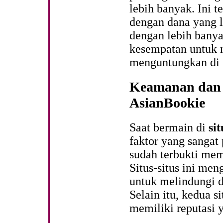
lebih banyak. Ini t
dengan dana yang l
dengan lebih banya
kesempatan untuk 
menguntungkan di
Keamanan dan 
AsianBookie
Saat bermain di
sit
faktor yang sangat
sudah terbukti mem
Situs-situs ini me
untuk melindungi d
Selain itu, kedua s
memiliki reputasi 