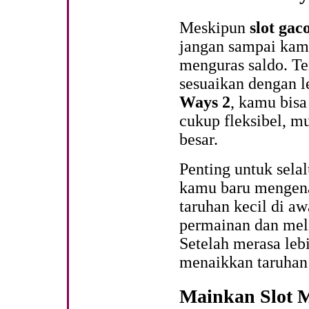
Meskipun
slot gac
jangan sampai kamu
menguras saldo. Te
sesuaikan dengan l
Ways 2
, kamu bisa
cukup fleksibel, mu
besar.
Penting untuk sela
kamu baru mengena
taruhan kecil di a
permainan dan mel
Setelah merasa leb
menaikkan taruhan 
Mainkan Slot M