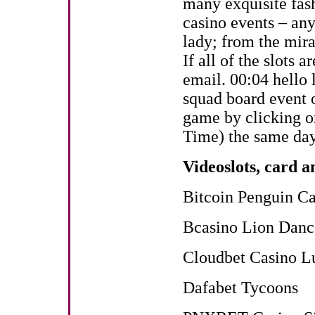
many exquisite fas
casino events – any
lady; from the mira
If all of the slots 
email. 00:04 hello
squad board event o
game by clicking o
Time) the same day,
Videoslots, card 
Bitcoin Penguin Ca
Bcasino Lion Danc
Cloudbet Casino 
Dafabet Tycoons