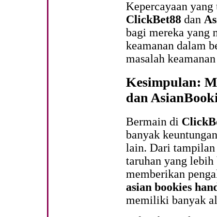
Kepercayaan yang 
ClickBet88
dan
As
bagi mereka yang
keamanan dalam ber
masalah keamanan s
Kesimpulan: M
dan AsianBook
Bermain di
ClickB
banyak keuntungan 
lain. Dari tampila
taruhan yang lebih
memberikan pengal
asian bookies han
memiliki banyak al