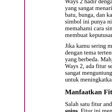
Ways 2 hadir deng
yang sangat menari
batu, bunga, dan k
simbol ini punya n
memahami cara sim
membuat keputusan 
Jika kamu sering m
dengan tema terten
yang berbeda. Mah
Ways 2, ada fitur s
sangat menguntungk
untuk meningkatk
Manfaatkan Fit
Salah satu fitur an
spins
. Fitur ini m