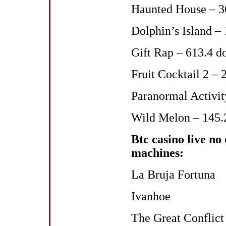
Haunted House – 3
Dolphin’s Island – 
Gift Rap – 613.4 d
Fruit Cocktail 2 – 
Paranormal Activit
Wild Melon – 145.
Btc casino live no 
machines:
La Bruja Fortuna
Ivanhoe
The Great Conflict