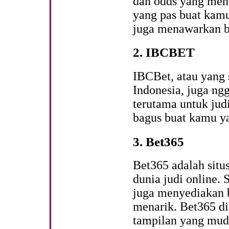
dan odds yang men
yang pas buat kamu
juga menawarkan b
2. IBCBET
IBCBet, atau yang
Indonesia, juga ng
terutama untuk jud
bagus buat kamu ya
3. Bet365
Bet365 adalah situ
dunia judi online.
juga menyediakan b
menarik. Bet365 di
tampilan yang mud