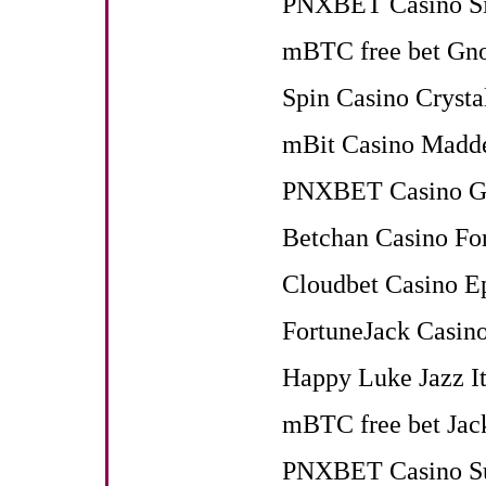
PNXBET Casino Si
mBTC free bet G
Spin Casino Crysta
mBit Casino Madde
PNXBET Casino G
Betchan Casino Fo
Cloudbet Casino Ep
FortuneJack Casino
Happy Luke Jazz I
mBTC free bet Jac
PNXBET Casino Su