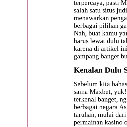
terpercaya, pasti 
salah satu situs ju
menawarkan pengal
berbagai pilihan ga
Nah, buat kamu ya
harus lewat dulu t
karena di artikel i
gampang banget bua
Kenalan Dulu 
Sebelum kita bahas
sama Maxbet, yuk! 
terkenal banget, ng
berbagai negara As
taruhan, mulai dari
permainan kasino o